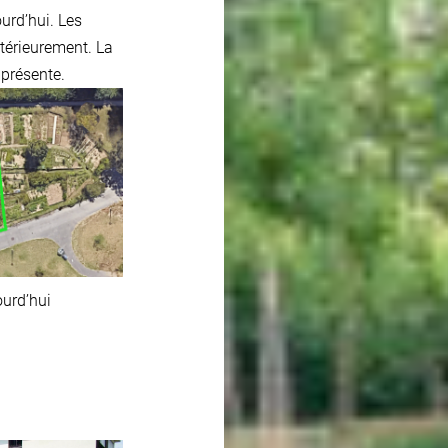
ourd’hui. Les
ltérieurement. La
 présente.
ourd’hui