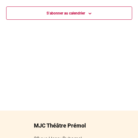
DE
S’abonner au calendrier
VUES
ÉVÈN
MJC Théâtre Prémol