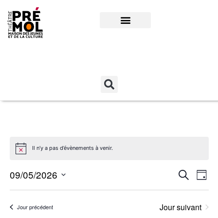
NOUS CONTACTER
QUI SOMMES-NOUS
Connexion
Il n’y a pas d’évènements à venir.
RECH
Nav
09/05/2026
Recherche
Jour
de
Sélectionnez
ET
une
vue
Jour suivant
Jour précédent
NAVI
date.
Év