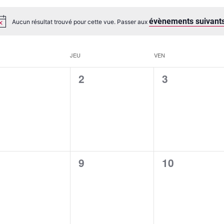
évènements suivant
Aucun résultat trouvé pour cette vue. Passer aux
JEU
VEN
0
0
1
2
3
vènement,
évènement,
évènement,
0
0
8
9
10
vènement,
évènement,
évènement,