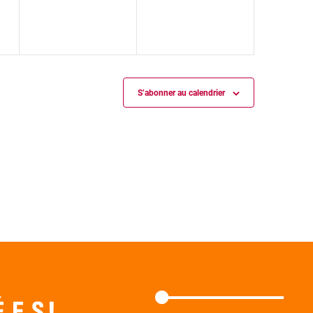
S’abonner au calendrier
E.S !