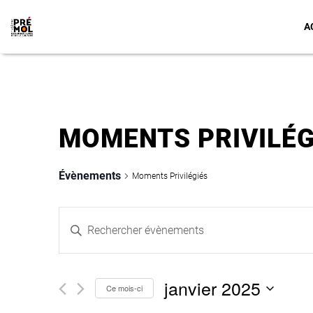
A
MOMENTS PRIVILÉG
Évènements
Moments Privilégiés
RECHERCHE
Saisir
ET
mot-
clé.
NAVIGATION
Rechercher
janvier 2025
Ce mois-ci
Évènements
DE
Sélectionnez
par